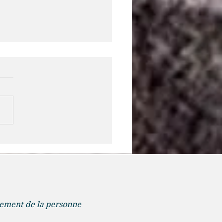
quel est ce son qui amène
cœur en cohérence
iaque?
nement de la personne