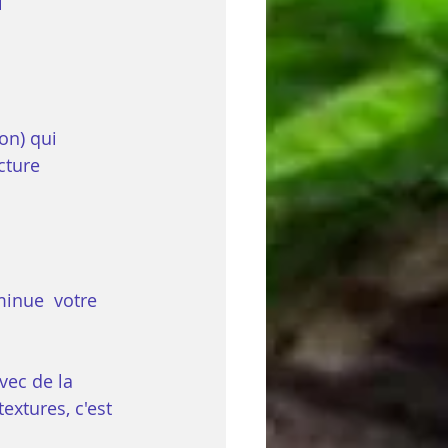
i
n) qui 
cture
minue  votre 
vec de la 
extures, c'est 