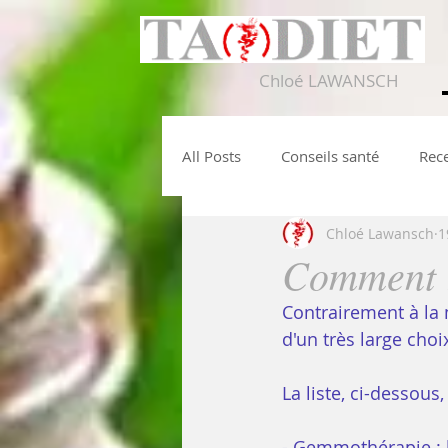
Chloé LAWANSCH
All Posts
Conseils santé
Rece
Chloé Lawansch
1
Comment r
Contrairement à la
d'un très large choi
La liste, ci-dessous
- Gemmothérapie : 