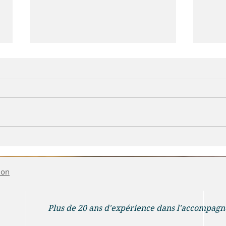
CEPHALEES - MIGRAINES ET
Mais 
MEDECINE CHINOISE
mon 
card
ion
Plus de 20 ans d'expérience dans l'accompag