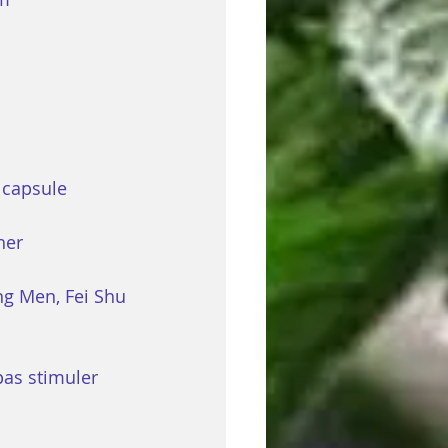
her
eng Men, Fei Shu
pas stimuler 