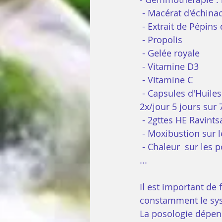
 - Macérat d'échina
 - Extrait de Pépi
 - Propolis
 - Gelée royale
 - Vitamine D3
 - Vitamine C
 - Capsules d'Huiles essentielles (HE) : Oléocaps 4 défenses naturelles : 1 capsule 
2x/jour 5 jours sur
 - 2gttes HE Ravints
 - Moxibustion sur 
 - Chaleur  sur les
...
Il est important de 
constamment le sy
La posologie dépend