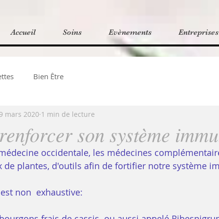
Accueil
Soins
Evènements
Entreprises
ttes
Bien Être
9 mars 2020
1 min de lecture
enforcer son système immun
 médecine occidentale, les médecines complémentair
x de plantes, d'outils afin de fortifier notre système i
, est non  exhaustive:
bourgons frais de cassis  ou aussi appelé Ribesnigr