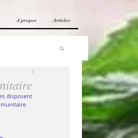
A propos
Articles
itaire
es disposent 
mmunitaire. 
um