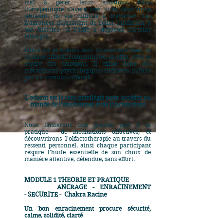
mal à gérer leurs émotions. Cette
thérapeutique s'avère très utile dans toute
situation de vie difficile à traverser. Les
fragrances permettent de relier l'individu à
son histoire, et l'aide à dépasser certains
blocages.
Émotions et odeurs sont intimement liées, le
système olfactif communique, en effet, avec le
centre des émotions. Il existe donc des
mécanismes psychologiques indirects induits
par un stimulus olfactif.
L’odorat est le sens privilégié pour accéder au
monde de l’émotionnel et de l’inconscient
Nous laisserons une grande part à la
pratique de méditations olfactives, et
découvrirons l'olfactothérapie au travers du
ressenti personnel, ainsi chaque participant
respire l'huile essentielle de son choix de
manière attentive, détendue, sans effort.
​MODULE 1 THEORIE ET PRATIQUE
ANCRAGE - ENRACINEMENT
-
SECURITE -
Chakra Racine
Un bon enracinement procure sécurité,
calme, solidité, clarté