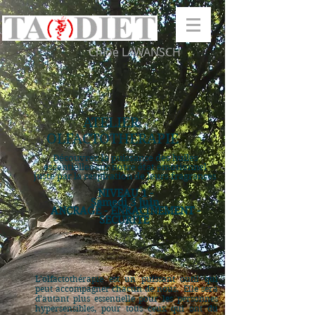
Chloé LAWANSCH
ATELIER
OLFACTOTHERAPIE
​Découvrez la puissance
des huiles
essentielles sur notre état émotionnel
juste par la respiration de leurs fragrances
NIVEAU 1 -
Samedi 3 Juin
ANCRAGE - ENRACINEMENT -
SECURITE
L'olfactothérapie est un puissant outil qui
peut accompagner chacun de nous. Elle sera
d'autant plus essentielle pour les personnes
hypersensibles, pour tous ceux qui ont du