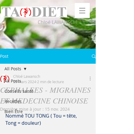
Chloé LAWANSCH
Post
All Posts
Chloé Lawansch
All Posts
25 mars 2024
2 min de lecture
CEPHALEES - MIGRAINES
Conseils santé
ET MEDECINE CHINOISE
Recettes
Dernière mise à jour :
15 nov. 2024
Bien Être
Nommé TOU TONG ( Tou = tête, 
Tong = douleur)