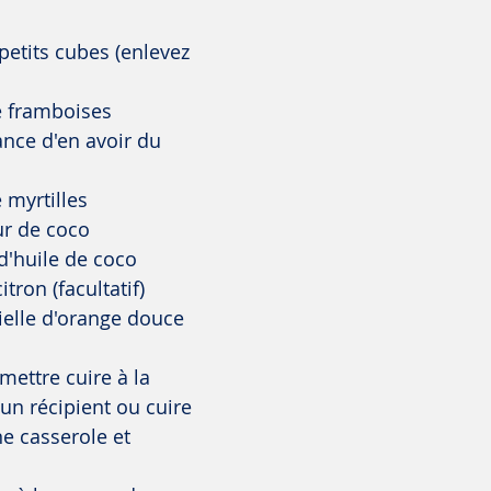
etits cubes (enlevez 
 framboises 
hance d'en avoir du 
 myrtilles
ur de coco
 d'huile de coco
tron (facultatif)
ielle d'orange douce 
mettre cuire à la 
n récipient ou cuire 
 casserole et 