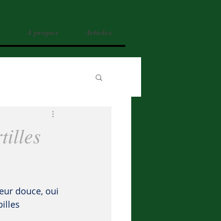
A propos
Articles
tilles
peur douce, oui 
pilles