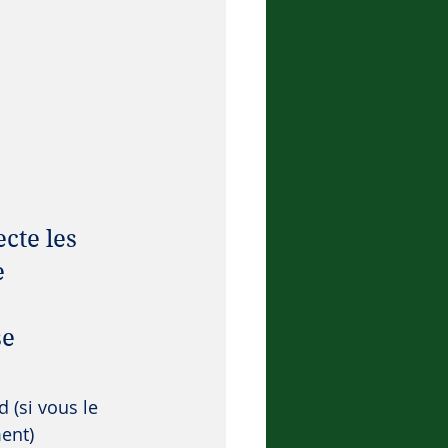
cte les 
 
e 
d (si vous le 
ent)