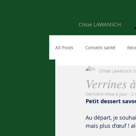
Chloé LAWANSCH
All Posts
Conseils santé
Rece
Chloé Lawansch
2
Verrines à
Dernière mise à jour :
2 
Petit dessert savo
Au départ, je souhai
mais plus d’œuf ! alo