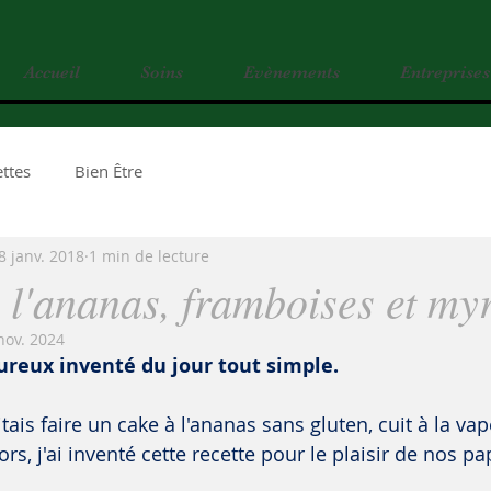
Accueil
Soins
Evènements
Entreprises
ttes
Bien Être
8 janv. 2018
1 min de lecture
 l'ananas, framboises et myr
nov. 2024
ureux inventé du jour tout simple.
tais faire un cake à l'ananas sans gluten, cuit à la va
rs, j'ai inventé cette recette pour le plaisir de nos pa